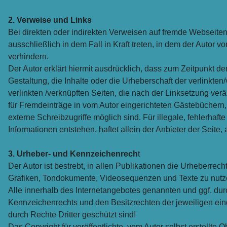
2. Verweise und Links
Bei direkten oder indirekten Verweisen auf fremde Webseiten
ausschließlich in dem Fall in Kraft treten, in dem der Autor 
verhindern.
Der Autor erklärt hiermit ausdrücklich, dass zum Zeitpunkt de
Gestaltung, die Inhalte oder die Urheberschaft der verlinkten/v
verlinkten /verknüpften Seiten, die nach der Linksetzung ver
für Fremdeinträge in vom Autor eingerichteten Gästebüchern,
externe Schreibzugriffe möglich sind. Für illegale, fehlerha
Informationen entstehen, haftet allein der Anbieter der Seite,
3. Urheber- und Kennzeichenrech
t
Der Autor ist bestrebt, in allen Publikationen die Urheberre
Grafiken, Tondokumente, Videosequenzen und Texte zu nutze
Alle innerhalb des Internetangebotes genannten und ggf. du
Kennzeichenrechts und den Besitzrechten der jeweiligen ein
durch Rechte Dritter geschützt sind!
Das Copyright für veröffentlichte, vom Autor selbst erstellte