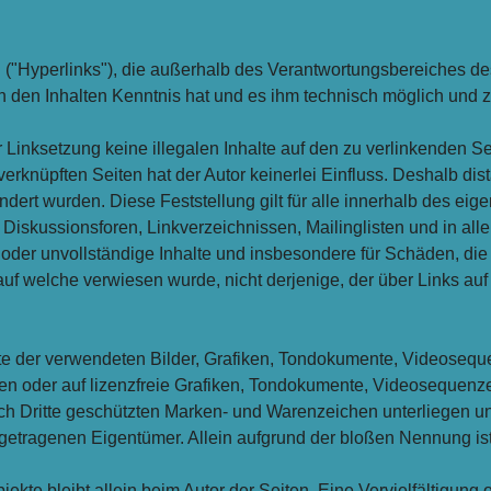
 ("Hyperlinks"), die außerhalb des Verantwortungsbereiches de
von den Inhalten Kenntnis hat und es ihm technisch möglich und 
r Linksetzung keine illegalen Inhalte auf den zu verlinkenden S
erknüpften Seiten hat der Autor keinerlei Einfluss. Deshalb dista
ändert wurden. Diese Feststellung gilt für alle innerhalb des e
 Diskussionsforen, Linkverzeichnissen, Mailinglisten und in al
fte oder unvollständige Inhalte und insbesondere für Schäden, d
 auf welche verwiesen wurde, nicht derjenige, der über Links auf 
chte der verwendeten Bilder, Grafiken, Tondokumente, Videoseque
n oder auf lizenzfreie Grafiken, Tondokumente, Videosequenze
rch Dritte geschützten Marken- und Warenzeichen unterliegen 
getragenen Eigentümer. Allein aufgrund der bloßen Nennung ist
 Objekte bleibt allein beim Autor der Seiten. Eine Vervielfältig